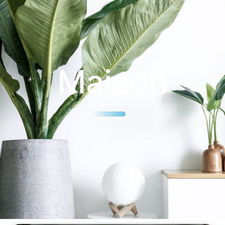
Maison
25
%