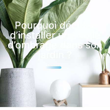
Pourquoi décider
d’installer une voile
d’ombrage dans son
jardin ?
25
%